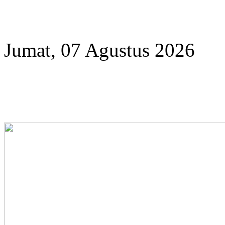
Year
Month
Year
Month
Jumat, 07 Agustus 2026