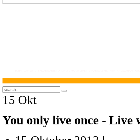
BERANDA
PROFIL PENGADILAN
INFORMASI UMUM
KEPANITERAAN
KESEKRETARIATAN
LAYANAN PUBL
S
15
Okt
You only live once - Live 