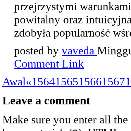
przejrzystymi warunkami
powitalny oraz intuicyjna
zdobyła popularność wśr
posted by
vaveda
Minggu
Comment Link
Awal
«
1564
1565
1566
1567
1
Leave a comment
Make sure you enter all the