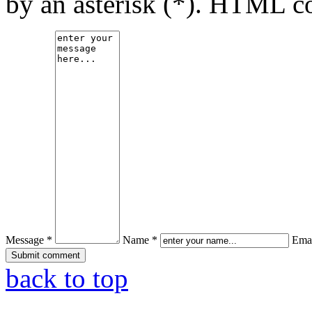
by an asterisk (*). HTML co
Message *
Name *
Emai
back to top