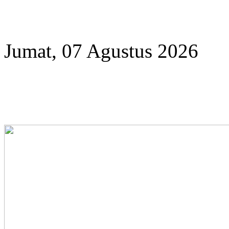
Year
Month
Year
Month
Jumat, 07 Agustus 2026