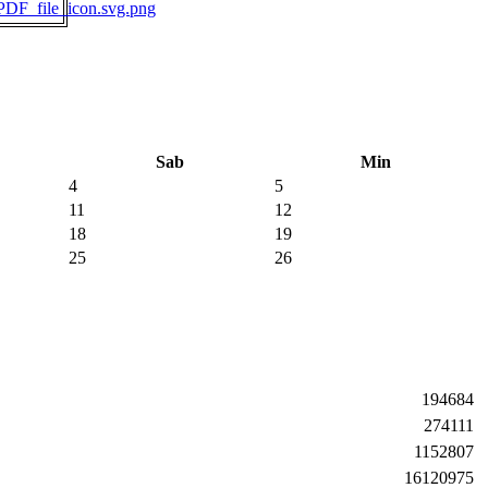
Sab
Min
4
5
11
12
18
19
25
26
194684
274111
1152807
16120975