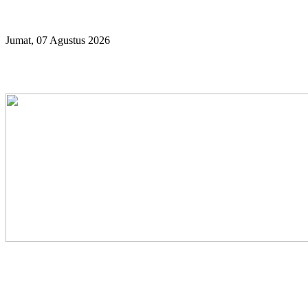
Year
Month
Year
Month
Jumat, 07 Agustus 2026