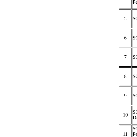
Pe
5
S
6
S
7
S
8
SO
9
S
S
10
D
S
11
P