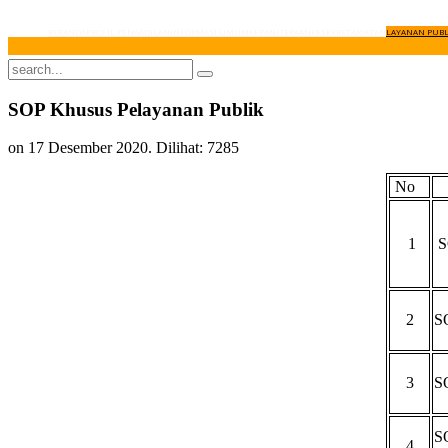
BERANDA
PROFIL PENGADILAN
INFORMASI UMUM
KEPANITERAAN
KESEKRETARIATAN
LAYANAN PUBL
SOP Khusus Pelayanan Publik
on
17 Desember 2020
. Dilihat: 7285
No
1
S
2
S
3
S
S
4