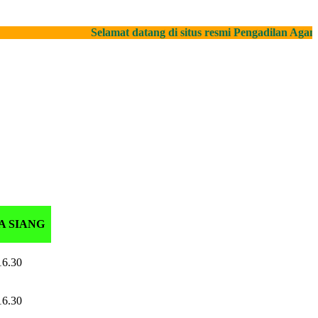
Selamat datang di situs resmi Pengadilan Agama P
A SIANG
16.30
16.30