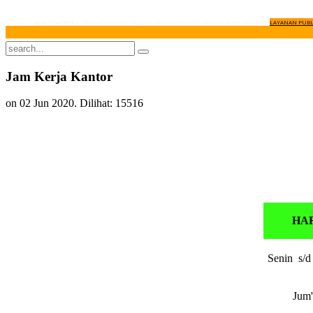
BERANDA
PROFIL PENGADILAN
INFORMASI UMUM
KEPANITERAAN
KESEKRETARIATAN
LAYANAN PUBL
Jam Kerja Kantor
on
02 Jun 2020
. Dilihat: 15516
HA
Senin s/
Jum'