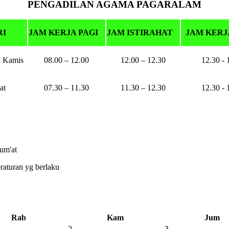
PENGADILAN AGAMA PAGARALAM
RI
JAM KERJA PAGI
JAM ISTIRAHAT
JAM KERJ
d Kamis
08.00 – 12.00
12.00 – 12.30
12.30 - 
at
07.30 – 11.30
11.30 – 12.30
12.30 - 
P
Jum'at
raturan yg berlaku
Rab
Kam
Jum
2
3