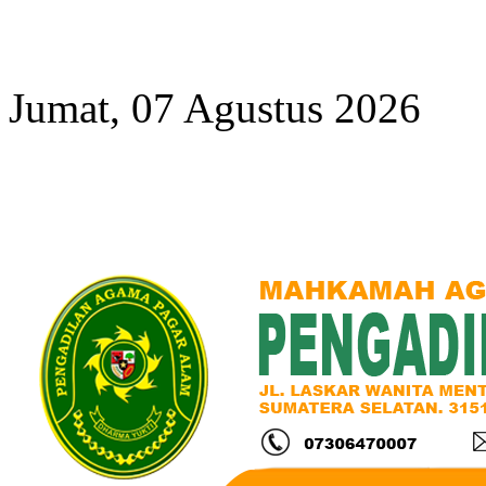
Year
Month
Year
Month
Jumat, 07 Agustus 2026