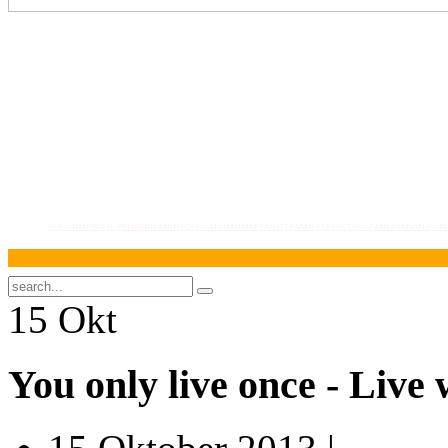
BERANDA
PROFIL PENGADILAN
INFORMASI UMUM
KEPANITERAAN
KESEKRETARIATAN
LAYANAN PUBL
Sel
15
Okt
You only live once - Live 