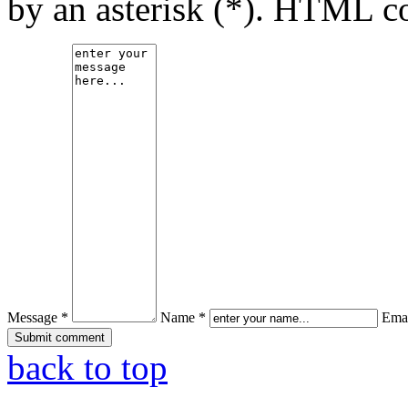
by an asterisk (*). HTML co
Message *
Name *
Emai
back to top