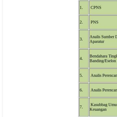
1.
CPNS
2.
PNS
Analis Sumber 
3.
Aparatur
Bendahara Ting
4.
Banding/Eselon 
5.
Analis Perenca
6.
Analis Perenca
Kasubbag Umu
7.
Keuangan