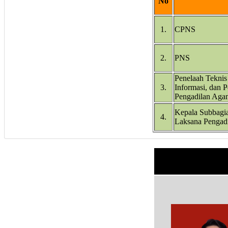
No
1.
CPNS
2.
PNS
Penelaah Teknis
3.
Informasi, dan 
Pengadilan Ag
Kepala Subbagia
4.
Laksana Pengad