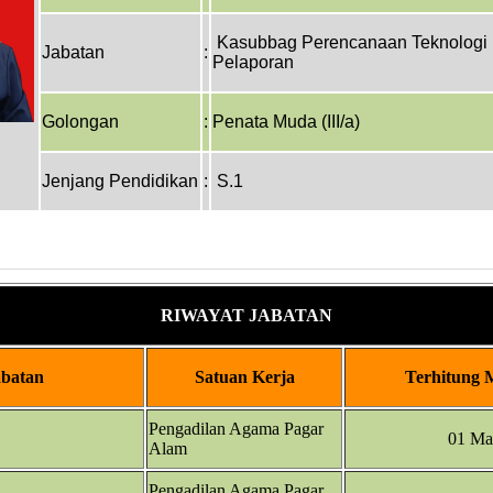
Kasubbag Perencanaan Teknologi I
Jabatan
:
Pelaporan
Golongan
:
Penata Muda (III/a)
Jenjang Pendidikan
:
S.1
RIWAYAT JABATAN
abatan
Satuan Kerja
Terhitung 
Pengadilan Agama Pagar
01 Ma
Alam
Pengadilan Agama Pagar