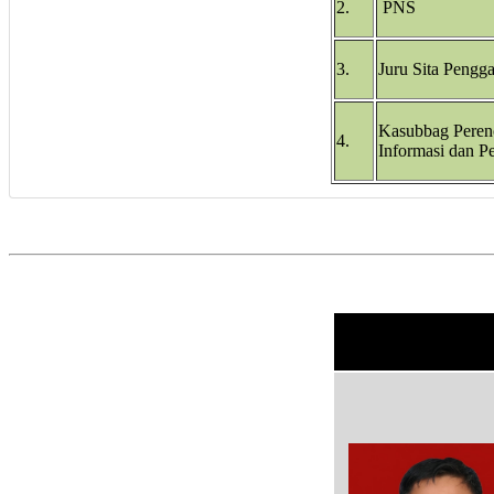
2.
PNS
3.
Juru Sita Pengga
Kasubbag Peren
4.
Informasi dan P