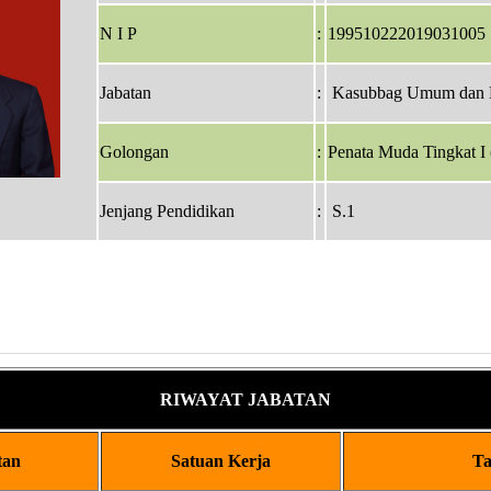
N I P
:
199510222019031005
Jabatan
:
Kasubbag Umum dan 
Golongan
:
Penata Muda Tingkat I (
Jenjang Pendidikan
:
S.1
RIWAYAT JABATAN
tan
Satuan Kerja
T