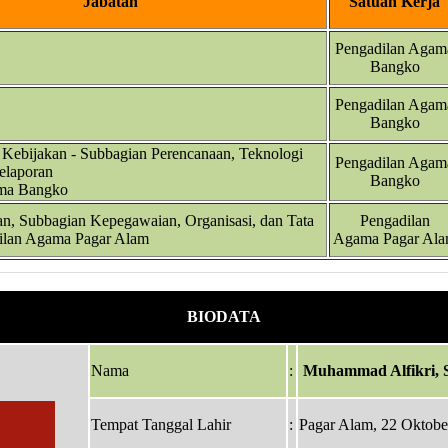
Jabatan
Satuan Kerja
Pengadilan Agam
Bangko
Pengadilan Agam
Bangko
 Kebijakan - Subbagian Perencanaan, Teknologi
Pengadilan Agam
Pelaporan
Bangko
ama Bangko
n, Subbagian Kepegawaian, Organisasi, dan Tata
Pengadilan
ilan Agama Pagar Alam
Agama Pagar Al
BIODATA
Nama
:
Muhammad Alfikri, S
Tempat Tanggal Lahir
:
Pagar Alam, 22 Oktobe