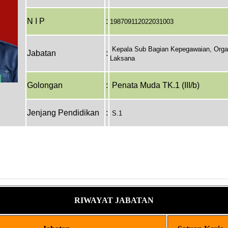
N I P
:
198709112022031003
Kepala Sub Bagian Kepegawaian, Organ
Jabatan
:
Laksana
Golongan
:
Penata Muda TK.1 (III/b)
Jenjang Pendidikan
:
S.1
RIWAYAT JABATAN