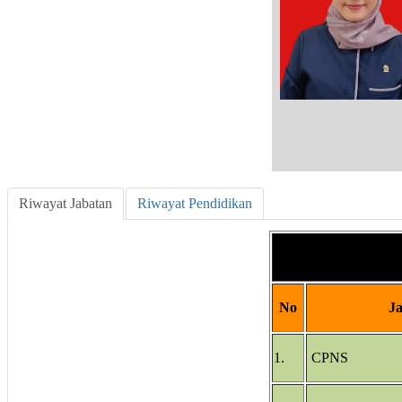
Riwayat Jabatan
Riwayat Pendidikan
No
J
1.
CPNS