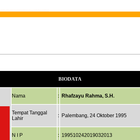
IK
PUBLIKASI
INFORMASI LAINNYA
PPID
BIODATA
Nama
:
Rhafzayu Rahma, S.H.
Tempat Tanggal
:
Palembang, 24 Oktober 1995
Lahir
N I P
:
199510242019032013