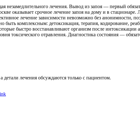
ая незамедлительного лечения. Вывод из запоя — первый обязат
скве оказывает срочное лечение запоя на дому и в стационаре
ективное лечение зависимости невозможно без анонимности, п
о быть комплексным: детоксикация, терапия, кодирование, ре
которые быстро восстанавливают организм после интоксикации ал
овня токсического отравления. Диагностика состояния — обязате
а детали лечения обсуждаются только с пациентом.
ink