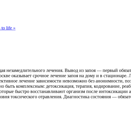
to life »
ая незамедлительного лечения. Вывод из запоя — первый обязат
скве оказывает срочное лечение запоя на дому и в стационаре
ективное лечение зависимости невозможно без анонимности, п
о быть комплексным: детоксикация, терапия, кодирование, ре
которые быстро восстанавливают организм после интоксикации ал
овня токсического отравления. Диагностика состояния — обязате