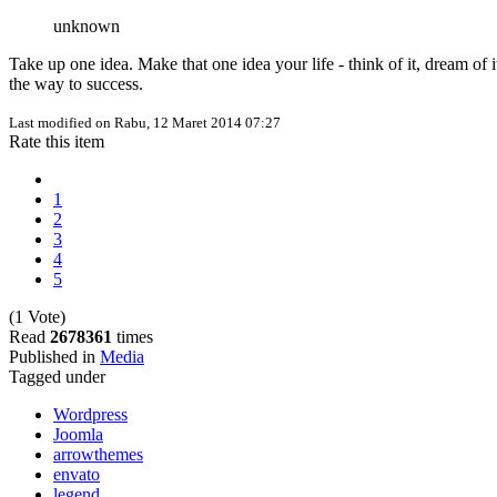
unknown
Take up one idea. Make that one idea your life - think of it, dream of it
the way to success.
Last modified on
Rabu, 12 Maret 2014 07:27
Rate this item
1
2
3
4
5
(1 Vote)
Read
2678361
times
Published in
Media
Tagged under
Wordpress
Joomla
arrowthemes
envato
legend