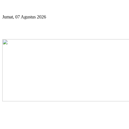
Year
Month
Year
Month
Jumat, 07 Agustus 2026