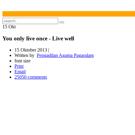
BERANDA
PROFIL PENGADILAN
INFORMASI UMUM
KEPANITERAAN
KESEKRETARIATAN
LAYANAN PUBL
15
Okt
You only live once - Live well
15 Oktober 2013 |
Written by
Pengadilan Agama Pagaralam
font size
Print
Email
25050
comments