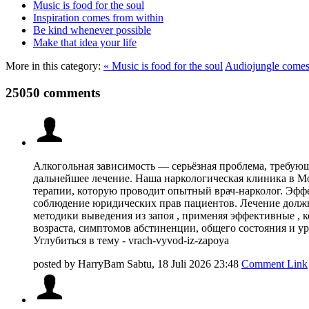
Music is food for the soul
Inspiration comes from within
Be kind whenever possible
Make that idea your life
More in this category:
« Music is food for the soul
Audiojungle comes 
25050 comments
Алкогольная зависимость — серьёзная проблема, требующ
дальнейшее лечение. Наша наркологическая клиника в Мо
терапии, которую проводит опытный врач-нарколог. Эфф
соблюдение юридических прав пациентов. Лечение должн
методики выведения из запоя , применяя эффективные , 
возраста, симптомов абстиненции, общего состояния и ур
Углубиться в тему - vrach-vyvod-iz-zapoya
posted by
HarryBam
Sabtu, 18 Juli 2026 23:48
Comment Link