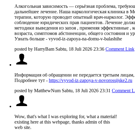
Алкогольная зависимость — серьёзная проблема, требующ
дальнейшее лечение. Наша наркологическая клиника в Мо
терапии, которую проводит опытный врач-нарколог. Эфф
соблюдение юридических прав пациентов. Лечение должн
методики выведения из запоя , применяя эффективные , 
возраста, симптомов абстиненции, общего состояния и ур
Узнать больше - vyvod-iz-zapoya-na-domu-v-balashihe
posted by
HarryBam
Sabtu, 18 Juli 2026 23:36
Comment Link
Информация об обращении не передается третьим лицам, 
Подробнее тут -
https://vyvod-iz-zapoya-v-novorossijske2.ru
posted by
MatthewNum
Sabtu, 18 Juli 2026 23:31
Comment L
Wow, that's what I was exploring for, what a material!
existing here at this webpage, thanks admin of this
web site.