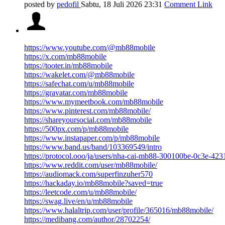
posted by
pedofil
Sabtu, 18 Juli 2026 23:31
Comment Link
https://www.youtube.com/@mb88mobile
https://x.com/mb88mobile
https://tooter.in/mb88mobile
https://wakelet.com/@mb88mobile
https://safechat.com/u/mb88mobile
https://gravatar.com/mb88mobile
https://www.mymeetbook.com/mb88mobile
https://www.pinterest.com/mb88mobile/
https://shareyoursocial.com/mb88mobile
https://500px.com/p/mb88mobile
https://www.instapaper.com/p/mb88mobile
https://www.band.us/band/103369549/intro
https://protocol.ooo/ja/users/nha-cai-mb88-300100be-0c3e-42
https://www.reddit.com/user/mb88mobile/
https://audiomack.com/superfinzuher570
https://hackaday.io/mb88mobile?saved=true
https://leetcode.com/u/mb88mobile/
https://swag.live/en/u/mb88mobile
https://www.halaltrip.com/user/profile/365016/mb88mobile/
https://medibang.com/author/28702254/