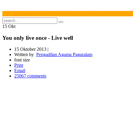
BERANDA
PROFIL PENGADILAN
INFORMASI UMUM
KEPANITERAAN
KESEKRETARIATAN
LAYANAN PUBL
15
Okt
You only live once - Live well
15 Oktober 2013 |
Written by
Pengadilan Agama Pagaralam
font size
Print
Email
25067
comments