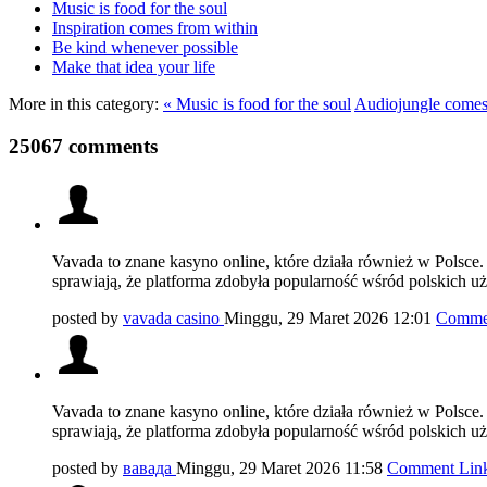
Music is food for the soul
Inspiration comes from within
Be kind whenever possible
Make that idea your life
More in this category:
« Music is food for the soul
Audiojungle comes 
25067 comments
Vavada to znane kasyno online, które działa również w Polsce.
sprawiają, że platforma zdobyła popularność wśród polskich 
posted by
vavada casino
Minggu, 29 Maret 2026 12:01
Comme
Vavada to znane kasyno online, które działa również w Polsce.
sprawiają, że platforma zdobyła popularność wśród polskich 
posted by
вавада
Minggu, 29 Maret 2026 11:58
Comment Lin