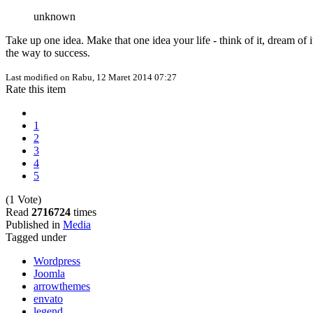
unknown
Take up one idea. Make that one idea your life - think of it, dream of it
the way to success.
Last modified on
Rabu, 12 Maret 2014 07:27
Rate this item
1
2
3
4
5
(1 Vote)
Read
2716724
times
Published in
Media
Tagged under
Wordpress
Joomla
arrowthemes
envato
legend